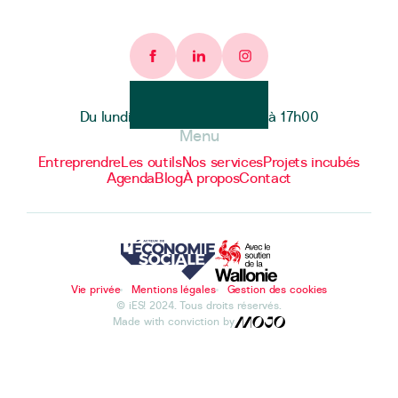
Facebook page
Linkedin page
Instagram page
Heures d'ouverture
Du lundi au vendredi de 9h00 à 17h00
Menu
Entreprendre
Les outils
Nos services
Projets incubés
Agenda
Blog
À propos
Contact
Vie privée
Mentions légales
Gestion des cookies
© iES! 2024. Tous droits réservés.
Made with conviction by