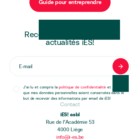
Guide pour entreprendre
Newsletter
Recevez en exclusivité les
actualités iES!
S'inscrir
J’ai lu et compris la
politique de confidentialité
et j’accepte
que mes données personnelles soient conservées dans le
but de recevoir des informations par email de iES!
Contact
iES! asbl
Rue de l’Académie 53
4000 Liège
info@i-es.be