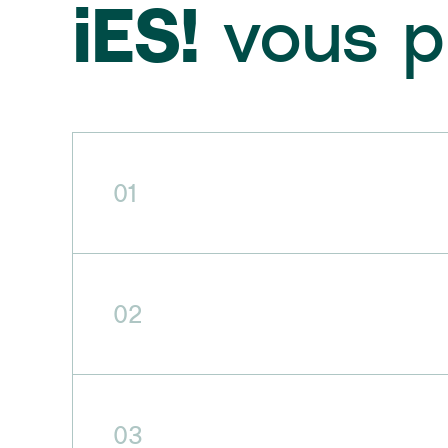
iES!
vous p
01
02
03