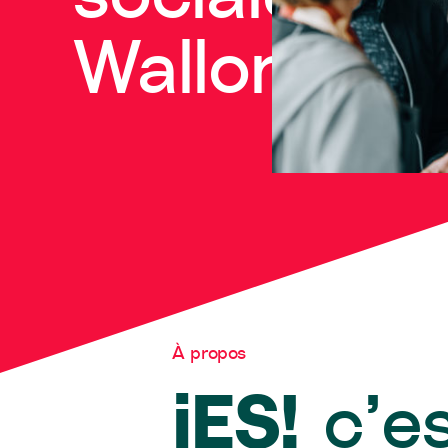
Wallonie
À propos
iES!
c’e