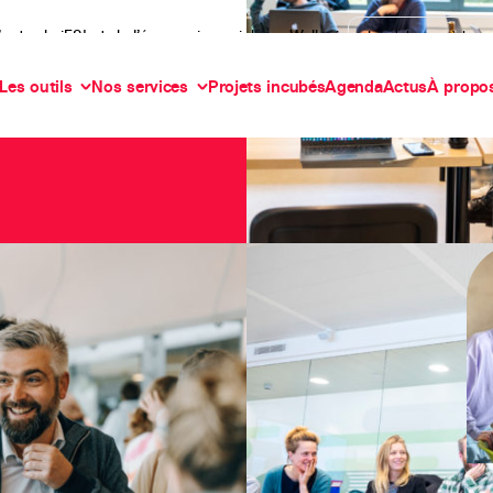
’actu de iES! et de l’économie sociale en Wallonie
Je m'abonne à la n
Les outils
Nos services
Projets incubés
Agenda
Actus
À propo
 de