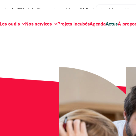
’actu de iES! et de l’économie sociale en Wallonie
Je m'abonne à la n
Les outils
Nos services
Projets incubés
Agenda
Actus
À propo