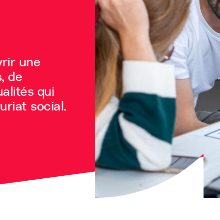
rir une
, de
alités qui
riat social.