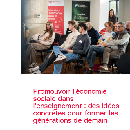
Promouvoir l’économie
sociale dans
l’enseignement : des idées
concrètes pour former les
générations de demain