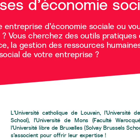
ises d’économie soci
ne entreprise d’économie sociale ou v
n ? Vous cherchez des outils pratiques
ce, la gestion des ressources humaine
 social de votre entreprise ?
L’Université catholique de Louvain, l’Universit
School), l’Université de Mons (Faculté Warocq
l’Université libre de Bruxelles (Solvay Brussels S
s’associent pour offrir leur expertise !