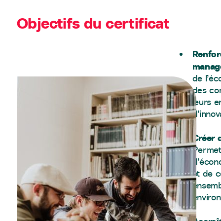
Objectifs du certificat
Renfor
managé
de l’éc
des co
leurs e
d’innov
Créer 
Permet
d’écon
et de c
ensembl
enviro