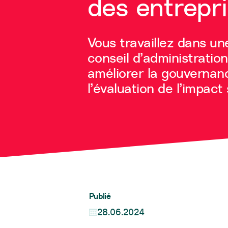
des entrepr
Vous travaillez dans u
conseil d’administratio
améliorer la gouvernan
l’évaluation de l’impact
Publié
28.06.2024