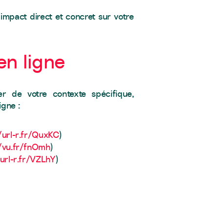
 impact direct et concret sur votre
en ligne
er de votre contexte spécifique,
igne :
/url-r.fr/QuxKC
)
//vu.fr/fnOmh
)
/url-r.fr/VZLhY
)