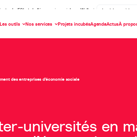
’actu de iES! et de l’économie sociale en Wallonie
Je m'abonne à la n
Les outils
Nos services
Projets incubés
Agenda
Actus
À propo
gement des entreprises d’économie sociale
nter-universités en