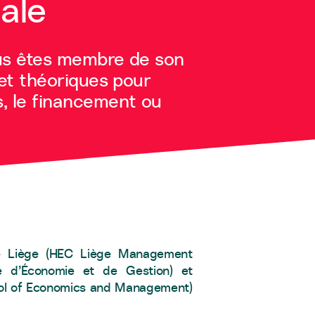
ale
ous êtes membre de son
 et théoriques pour
s, le financement ou
é de Liège (HEC Liège Management
ué d’Économie et de Gestion) et
chool of Economics and Management)