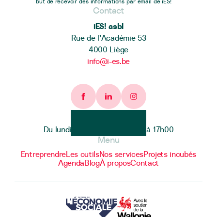
but de recevoir des informations par email de iES!
Contact
iES! asbl
Rue de l’Académie 53
4000 Liège
info@i-es.be
Facebook page
Linkedin page
Instagram page
Heures d'ouverture
Du lundi au vendredi de 9h00 à 17h00
Menu
Entreprendre
Les outils
Nos services
Projets incubés
Agenda
Blog
À propos
Contact