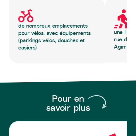
de nombreux emplacements
une liais
pour vélos, avec équipements
rue de l
(parkings vélos, douches et
Agimont
casiers)
Pour en
savoir plus