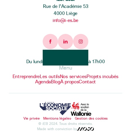
Rue de l’Académie 53
4000 Liège
info@i-es.be
Facebook page
Linkedin page
Instagram page
Heures d'ouverture
Du lundi au vendredi de 9h00 à 17h00
Menu
Entreprendre
Les outils
Nos services
Projets incubés
Agenda
Blog
À propos
Contact
Vie privée
Mentions légales
Gestion des cookies
© iES! 2024. Tous droits réservés.
Made with conviction by