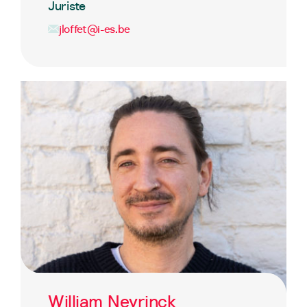
Juriste
jloffet@i-es.be
William Neyrinck