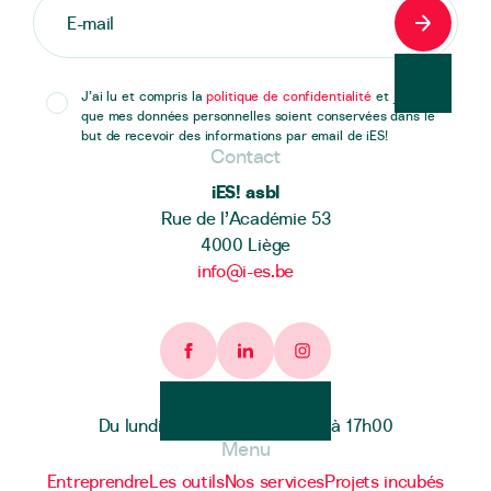
S'inscrir
J’ai lu et compris la
politique de confidentialité
et j’accepte
que mes données personnelles soient conservées dans le
but de recevoir des informations par email de iES!
Contact
iES! asbl
Rue de l’Académie 53
4000 Liège
info@i-es.be
Facebook page
Linkedin page
Instagram page
Heures d'ouverture
Du lundi au vendredi de 9h00 à 17h00
Menu
Entreprendre
Les outils
Nos services
Projets incubés