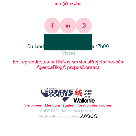
info@i-es.be
Facebook page
Linkedin page
Instagram page
Heures d'ouverture
Du lundi au vendredi de 9h00 à 17h00
Menu
Entreprendre
Les outils
Nos services
Projets incubés
Agenda
Blog
À propos
Contact
Vie privée
Mentions légales
Gestion des cookies
© iES! 2024. Tous droits réservés.
Made with conviction by