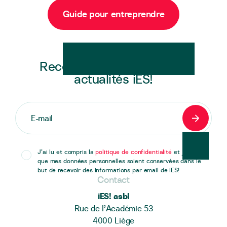
Guide pour entreprendre
Newsletter
Recevez en exclusivité les
actualités iES!
S'inscrir
J’ai lu et compris la
politique de confidentialité
et j’accepte
que mes données personnelles soient conservées dans le
but de recevoir des informations par email de iES!
Contact
iES! asbl
Rue de l’Académie 53
4000 Liège