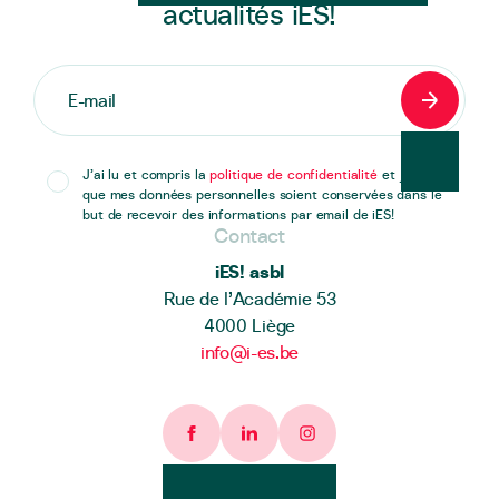
actualités iES!
S'inscrir
J’ai lu et compris la
politique de confidentialité
et j’accepte
que mes données personnelles soient conservées dans le
but de recevoir des informations par email de iES!
Contact
iES! asbl
Rue de l’Académie 53
4000 Liège
info@i-es.be
Facebook page
Linkedin page
Instagram page
Heures d'ouverture