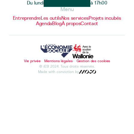
Du lundi au vendredi de 9h00 à 17h00
Menu
Entreprendre
Les outils
Nos services
Projets incubés
Agenda
Blog
À propos
Contact
Vie privée
Mentions légales
Gestion des cookies
© iES! 2024. Tous droits réservés.
Made with conviction by