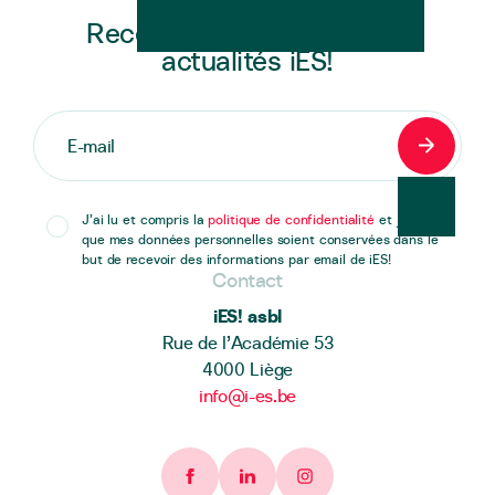
Recevez en exclusivité les
actualités iES!
S'inscrir
J’ai lu et compris la
politique de confidentialité
et j’accepte
que mes données personnelles soient conservées dans le
but de recevoir des informations par email de iES!
Contact
iES! asbl
Rue de l’Académie 53
4000 Liège
info@i-es.be
Facebook page
Linkedin page
Instagram page