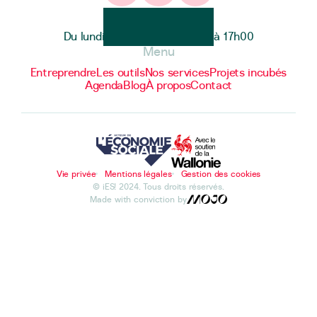
Heures d'ouverture
Du lundi au vendredi de 9h00 à 17h00
Menu
Entreprendre
Les outils
Nos services
Projets incubés
Agenda
Blog
À propos
Contact
Vie privée
Mentions légales
Gestion des cookies
© iES! 2024. Tous droits réservés.
Made with conviction by