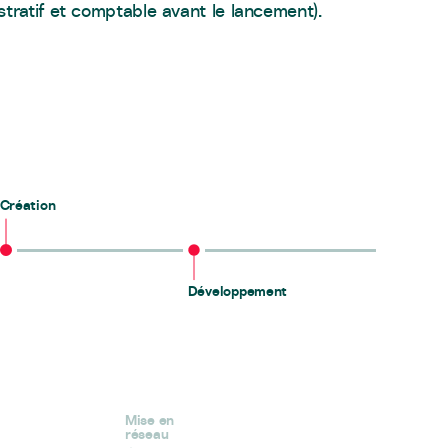
istratif et comptable avant le lancement).
Création
Développement
Mise en
réseau