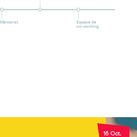
Mentorat
Espace de
co-working
16 Oct.