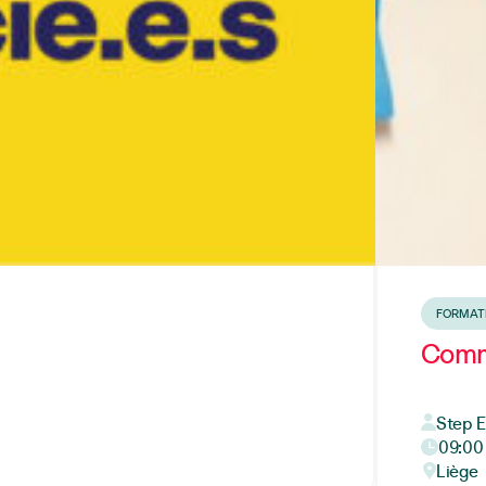
FORMAT
Comm
Step 
09:00 
Liège