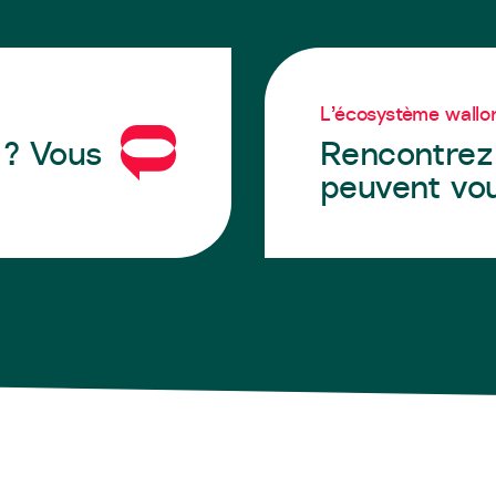
L’écosystème wallo
 ? Vous
Rencontrez 
peuvent vo