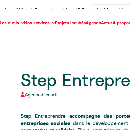
’actu de iES! et de l’économie sociale en Wallonie
Je m'abonne à la n
Les outils
Nos services
Projets incubés
Agenda
Actus
À propo
Step Entrepr
Agence-Conseil
accompagne des porteu
Step Entreprendre
entreprises sociales
dans le développement d