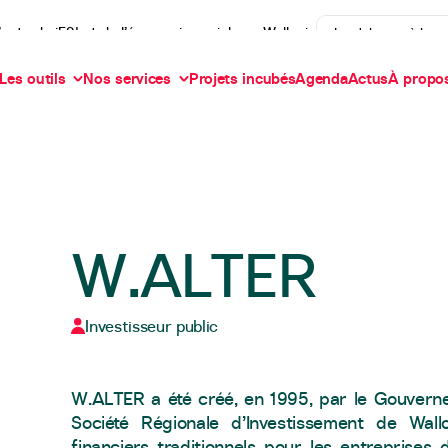
’actu de iES! et de l’économie sociale en Wallonie
Je m'abonne à la n
Les outils
Nos services
Projets incubés
Agenda
Actus
À propo
W.ALTER
Investisseur public
W.ALTER a été créé, en 1995, par le Gouvernem
Société Régionale d’Investissement de Wallo
financiers traditionnels pour les entreprises 