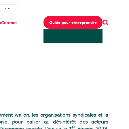
ewsletter
s
Contact
Guide pour entreprendre
ent wallon, les organisations syndicales et la
nie, pour pallier au désintérêt des acteurs
er
d’économie sociale. Depuis le 1
janvier 2023,