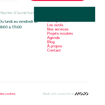
Heures d'ouverture
Menu
Entreprendre
Du lundi au vendredi de
Les outils
9h00 à 17h00
Nos services
Projets incubés
Agenda
Blog
À propos
Contact
 page
des cookies
Made with conviction by