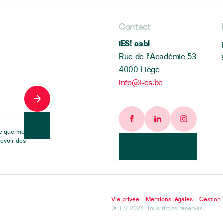
Contact
iES! asbl
Rue de l’Académie 53
4000 Liège
info@i-es.be
S'inscrire
Facebook page
Linkedin page
Instagram
te que mes
evoir des
Vie privée
Mentions légales
Gestion 
© iES! 2024. Tous droits réservés.