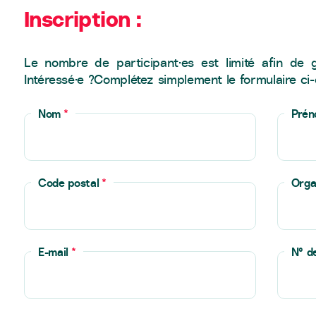
Inscription :
Le nombre de participant·es est limité afin de g
Intéressé·e ?Complétez simplement le formulaire ci
Nom
*
Pré
Code postal
*
Orga
E-mail
*
N° d