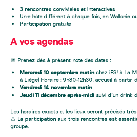
3 rencontres conviviales et interactives
Un·e hôte différent à chaque fois, en Wallonie o
Participation gratuite
A vos agendas
📅 Prenez dès à présent note des dates :
Mercredi 10 septembre matin
chez iES! à La M
à Liège) Horaire : 9h30-12h30, accueil à partir 
Vendredi 14 novembre matin
Jeudi 11 décembre après-midi
suivi d’un drink 
Les horaires exacts et les lieux seront précisés très
⚠️ La participation aux trois rencontres est essent
groupe.