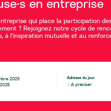
euse·s en entreprise
treprise qui place la participation des
ment ? Rejoignez notre cycle de renc
, à l’inspiration mutuelle et au renfo
Adresse du jour
mbre 2025
A préciser
 2025