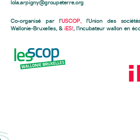
lola.arpigny@groupeterre.org
Co-organisé par l’
USCOP,
l’Union des sociétés
Wallonie-Bruxelles, &
iES!
, l’incubateur wallon en éc
a