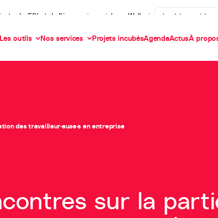
’actu de iES! et de l’économie sociale en Wallonie
Je m'abonne à la n
Les outils
Nos services
Projets incubés
Agenda
Actus
À propo
tion des travailleur·euse·s en entreprise
contres sur la parti