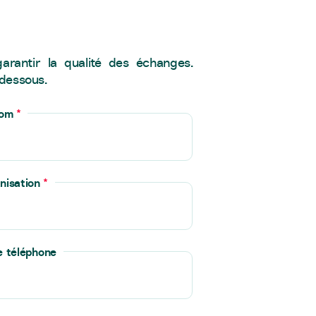
arantir la qualité des échanges.
-dessous.
nom
*
nisation
*
e téléphone