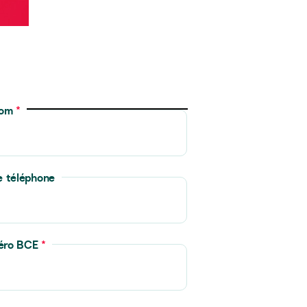
nom
*
e téléphone
éro BCE
*