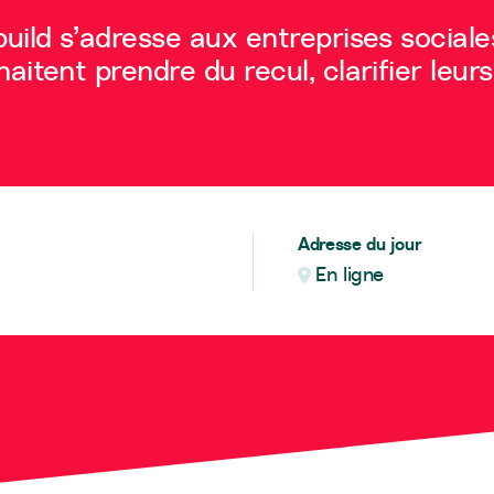
uild s’adresse aux entreprises social
tent prendre du recul, clarifier leurs 
Adresse du jour
En ligne