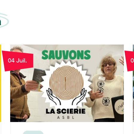
a
04 Juil.
0