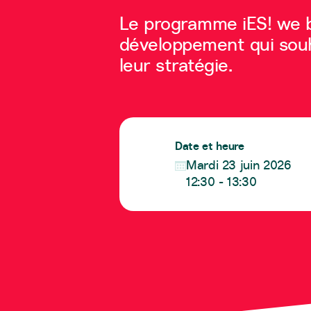
Le programme iES! we b
développement qui souhai
leur stratégie.
Date et heure
Mardi 23 juin 2026
12:30 - 13:30