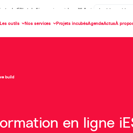
’actu de iES! et de l’économie sociale en Wallonie
Je m'abonne à la n
Les outils
Nos services
Projets incubés
Agenda
Actus
À propo
we build
ormation en ligne iE