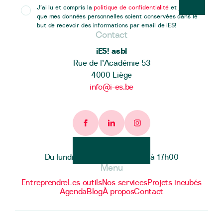
J’ai lu et compris la
politique de confidentialité
et j’accepte
que mes données personnelles soient conservées dans le
but de recevoir des informations par email de iES!
Contact
iES! asbl
Rue de l’Académie 53
4000 Liège
info@i-es.be
Facebook page
Linkedin page
Instagram page
Heures d'ouverture
Du lundi au vendredi de 9h00 à 17h00
Menu
Entreprendre
Les outils
Nos services
Projets incubés
Agenda
Blog
À propos
Contact