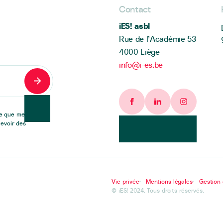
Contact
iES! asbl
Rue de l’Académie 53
4000 Liège
info@i-es.be
S'inscrire
Facebook page
Linkedin page
Instagram
te que mes
evoir des
Vie privée
Mentions légales
Gestion 
© iES! 2024. Tous droits réservés.