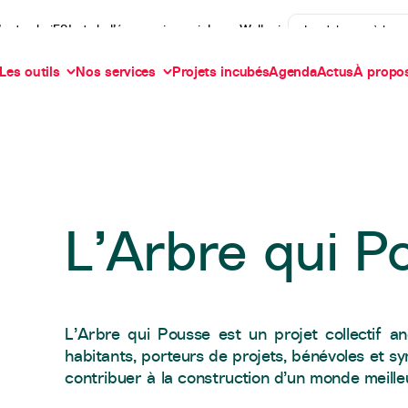
’actu de iES! et de l’économie sociale en Wallonie
Je m'abonne à la n
Les outils
Nos services
Projets incubés
Agenda
Actus
À propo
L’Arbre qui P
L’Arbre qui Pousse est un projet collectif a
habitants, porteurs de projets, bénévoles et s
contribuer à la construction d’un monde meille