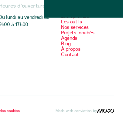
Heures d'ouverture
Menu
Entreprendre
Du lundi au vendredi de
Les outils
9h00 à 17h00
Nos services
Projets incubés
Agenda
Blog
À propos
Contact
 page
des cookies
Made with conviction by