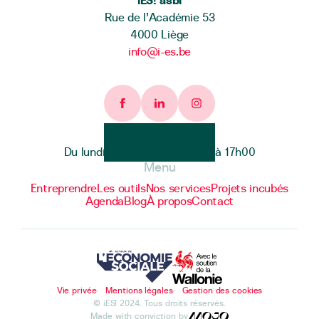
iES! asbl
Rue de l’Académie 53
4000 Liège
info@i-es.be
Facebook page
Linkedin page
Instagram page
Heures d'ouverture
Du lundi au vendredi de 9h00 à 17h00
Menu
Entreprendre
Les outils
Nos services
Projets incubés
Agenda
Blog
À propos
Contact
Vie privée
Mentions légales
Gestion des cookies
© iES! 2024. Tous droits réservés.
Made with conviction by