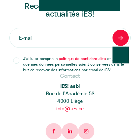
Recevez en exclusivité les
actualités iES!
S'inscrir
J’ai lu et compris la
politique de confidentialité
et j’accepte
que mes données personnelles soient conservées dans le
but de recevoir des informations par email de iES!
Contact
iES! asbl
Rue de l’Académie 53
4000 Liège
info@i-es.be
Facebook page
Linkedin page
Instagram page