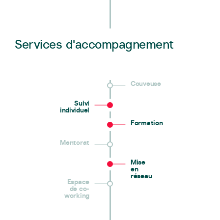
Services d'accompagnement
Couveuse
Suivi
individuel
Formation
Mentorat
Mise
en
réseau
Espace
de co-
working