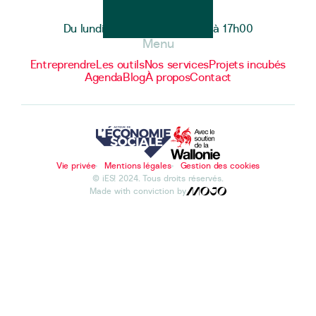
Heures d'ouverture
Du lundi au vendredi de 9h00 à 17h00
Menu
Entreprendre
Les outils
Nos services
Projets incubés
Agenda
Blog
À propos
Contact
Vie privée
Mentions légales
Gestion des cookies
© iES! 2024. Tous droits réservés.
Made with conviction by