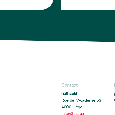
Contact
iES! asbl
Rue de l’Académie 53
4000 Liège
info@i-es.be