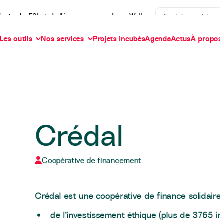
’actu de iES! et de l’économie sociale en Wallonie
Je m'abonne à la n
Les outils
Nos services
Projets incubés
Agenda
Actus
À propo
Crédal
Coopérative de financement
Crédal est une coopérative de finance solidair
de l’investissement éthique (plus de 3765 i