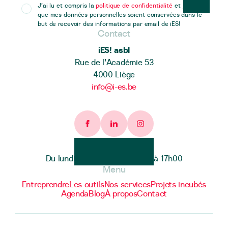
J’ai lu et compris la
politique de confidentialité
et j’accepte
que mes données personnelles soient conservées dans le
but de recevoir des informations par email de iES!
Contact
iES! asbl
Rue de l’Académie 53
4000 Liège
info@i-es.be
Facebook page
Linkedin page
Instagram page
Heures d'ouverture
Du lundi au vendredi de 9h00 à 17h00
Menu
Entreprendre
Les outils
Nos services
Projets incubés
Agenda
Blog
À propos
Contact