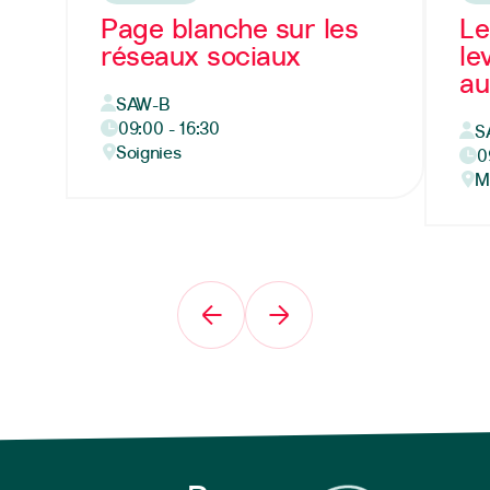
Page blanche sur les
Le
réseaux sociaux
le
au
SAW-B
09:00 - 16:30
S
Soignies
0
M