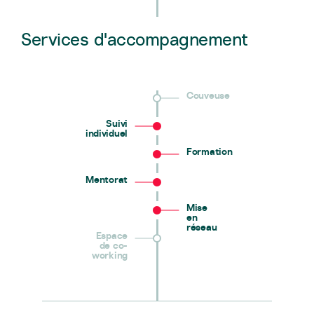
Services d'accompagnement
Couveuse
Suivi
individuel
Formation
Mentorat
Mise
en
réseau
Espace
de co-
working