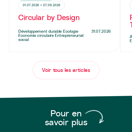
01.07.2026 > 07.09.2026
Circular by Design
Développement durable Ecologie
31.07.2026
Economie circulaire Entrepreneuriat
A
social
E
Voir tous les articles
Pour en
savoir plus