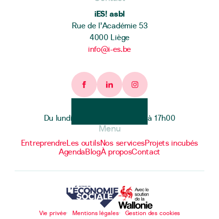
iES! asbl
Rue de l’Académie 53
4000 Liège
info@i-es.be
Facebook page
Linkedin page
Instagram page
Heures d'ouverture
Du lundi au vendredi de 9h00 à 17h00
Menu
Entreprendre
Les outils
Nos services
Projets incubés
Agenda
Blog
À propos
Contact
Vie privée
Mentions légales
Gestion des cookies