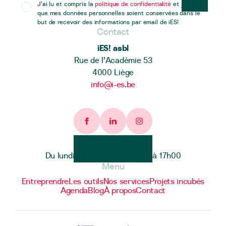
J’ai lu et compris la
politique de confidentialité
et j’accepte
que mes données personnelles soient conservées dans le
but de recevoir des informations par email de iES!
Contact
iES! asbl
Rue de l’Académie 53
4000 Liège
info@i-es.be
Facebook page
Linkedin page
Instagram page
Heures d'ouverture
Du lundi au vendredi de 9h00 à 17h00
Menu
Entreprendre
Les outils
Nos services
Projets incubés
Agenda
Blog
À propos
Contact